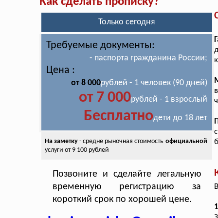
Как сделать прописку?
Только сегодня
Г
Требуемые документы:
- паспорта гражданина России;
к
Цена :
от 8 000
рублей - 1 человек (90 дней)
в
от 7 000
рублей - 1 взрослый
ч
Бесплатно
дети до 18 лет
с
На заметку
- средне рыночная стоимость
официальной
б
услуги от 9 100 рублей
Позвоните и сделайте легальную
временную регистрацию за
В
короткий срок по хорошей цене.
1
З