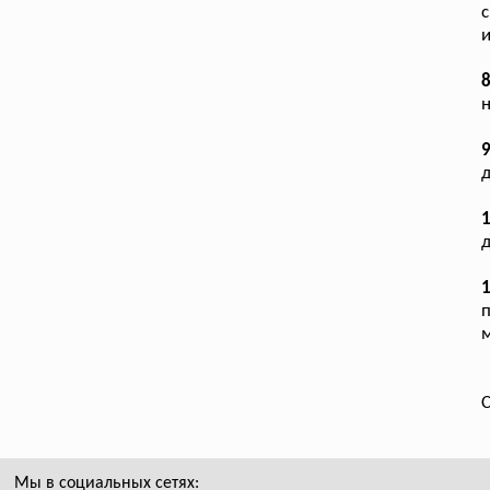
н
9
д
1
д
1
п
м
С
Мы в социальных сетях: