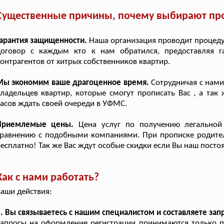
Существенные причины, почему выбирают про
арантия защищенности.
Наша организация проводит процеду
договор с каждым кто к нам обратился, предоставляя г
онтрагентов от хитрых собственников квартир.
Мы экономим ваше драгоценное время.
Сотрудничая с нами
ладельцев квартир, которые смогут прописать Вас , а так
асов ждать своей очереди в УФМС.
Приемлемые цены.
Цена услуг по получению легальной
равнению с подобными компаниями. При прописке родителе
есплатно! Так же Вас ждут особые скидки если Вы наш посто
Как с нами работать?
аши действия:
. Вы связываетесь с нашим специалистом и составляете зап
апросы на оформление регистрации принимаются только по