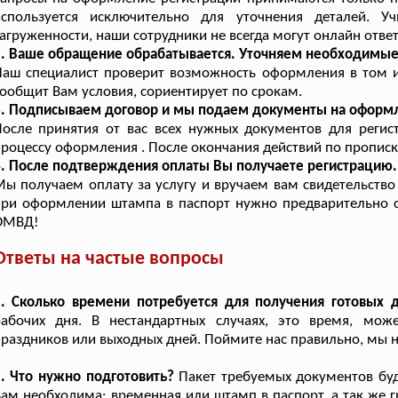
используется исключительно для уточнения деталей. 
агруженности, наши сотрудники не всегда могут онлайн ответ
2. Ваше обращение обрабатывается. Уточняем необходимы
Наш специалист проверит возможность оформления в том 
ообщит Вам условия, сориентирует по срокам.
3. Подписываем договор и мы подаем документы на оформ
После принятия от вас всех нужных документов для реги
роцессу оформления . После окончания действий по прописк
. После подтверждения оплаты Вы получаете регистрацию.
ы получаем оплату за услугу и вручаем вам свидетельство
ри оформлении штампа в паспорт нужно предварительно с
ОМВД!
Ответы на частые вопросы
1. Сколько времени потребуется для получения готовых 
рабочих дня. В нестандартных случаях, это время, мож
раздников или выходных дней. Поймите нас правильно, мы не
. Что нужно подготовить?
Пакет требуемых документов буде
ам необходима: временная или штамп в паспорт, а так же 