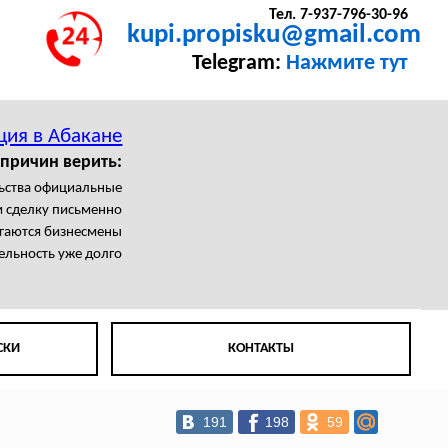
Тел. 7-937-796-30-96
kupi.propisku@gmail.com
Telegram:
Нажмите тут
ция в Абакане
причин верить:
льства официальные
 сделку письменно
агаются бизнесмены
ельность уже долго
СКИ
КОНТАКТЫ
191
198
59