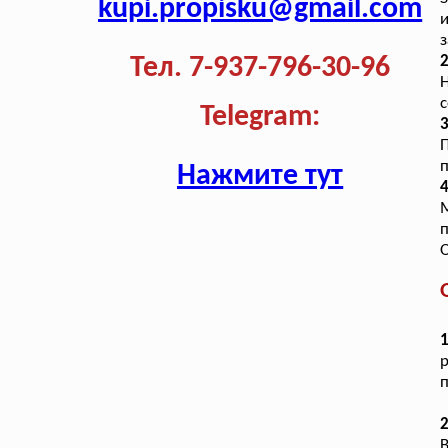
kupi.propisku@gmail.com
з
Тел. 7-937-796-30-96
с
Telegram:
п
Нажмите тут
4
М
п
п
2
В