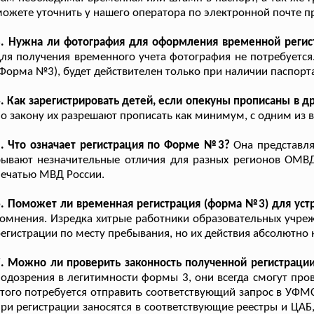
ожете уточнить у нашего оператора по электронной почте пр
3. Нужна ли фотография для оформления временной регис
ля получения временного учета фотография не потребуется
Форма №3), будет действителен только при наличии паспорта
. Как зарегистрировать детей, если опекуны прописаны в д
о закону их разрешают прописать как минимум, с одним из в
5. Что означает регистрация по Форме №3?
Она представля
ывают незначительные отличия для разных регионов ОМВД.
ечатью МВД России.
. Поможет ли временная регистрация (форма №3) для уст
омнения. Изредка хитрые работники образовательных учре
егистрации по месту пребывания, но их действия абсолютно 
. Можно ли проверить законность полученной регистраци
одозрения в легитимности формы 3, они всегда смогут пров
того потребуется отправить соответствующий запрос в УФМ
ри регистрации заносятся в соответствующие реестры и ЦАБ,